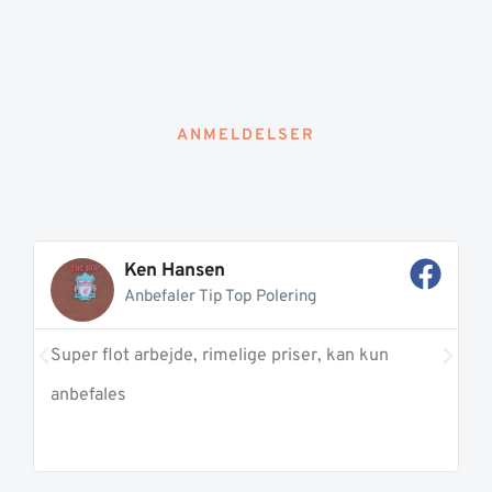
ANMELDELSER
Ken Hansen
Anbefaler Tip Top Polering
Super flot arbejde, rimelige priser, kan kun
P
anbefales
v
T