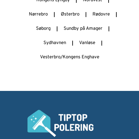
Kongens Lyngby
Nordvest
Nørrebro
Østerbro
Rødovre
Søborg
Sundby på Amager
Sydhavnen
Vanløse
Vesterbro/Kongens Enghave