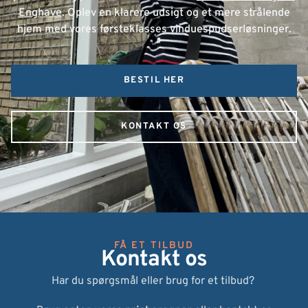
Enghave
. Oplev en klarere udsigt og et mere strålende
hjem med vores førsteklasses vinduespudserløsninger.
BESTIL HER
KONTAKT OS
FÅ ET TILBUD
Kontakt os
Har du spørgsmål eller brug for et tilbud?