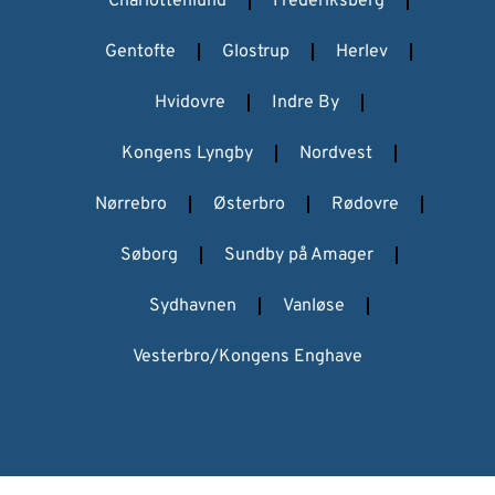
Charlottenlund
Frederiksberg
Gentofte
Glostrup
Herlev
Hvidovre
Indre By
Kongens Lyngby
Nordvest
Nørrebro
Østerbro
Rødovre
Søborg
Sundby på Amager
Sydhavnen
Vanløse
Vesterbro/Kongens Enghave